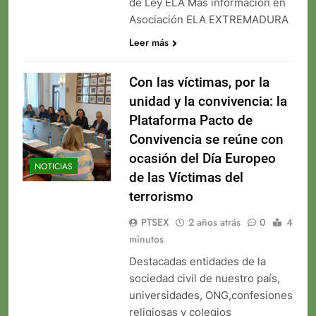
de Ley ELA Más información en
Asociación ELA EXTREMADURA
Leer más
Con las víctimas, por la
unidad y la convivencia: la
Plataforma Pacto de
Convivencia se reúne con
ocasión del Día Europeo
NOTICIAS
de las Víctimas del
terrorismo
PTSEX
2 años atrás
0
4
minutos
Destacadas entidades de la
sociedad civil de nuestro país,
universidades, ONG,confesiones
religiosas y colegios