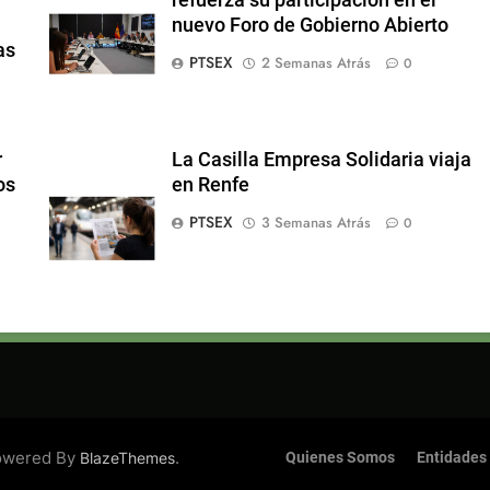
nuevo Foro de Gobierno Abierto
as
PTSEX
2 Semanas Atrás
0
r
La Casilla Empresa Solidaria viaja
os
en Renfe
PTSEX
3 Semanas Atrás
0
Powered By
.
BlazeThemes
Quienes Somos
Entidades