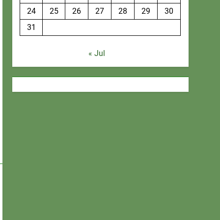
24
25
26
27
28
29
30
31
« Jul