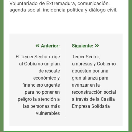
Voluntariado de Extremadura, comunicación,
agenda social, incidencia política y diálogo civil.
Anterior:
Siguiente:
Navegación
de
El Tercer Sector exige
Tercer Sector,
al Gobierno un plan
empresas y Gobierno
entradas
de rescate
apuestan por una
económico y
gran alianza para
financiero urgente
avanzar en la
para no poner en
reconstrucción social
peligro la atención a
a través de la Casilla
las personas más
Empresa Solidaria
vulnerables