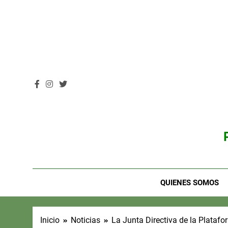
Saltar
al
contenido
QUIENES SOMOS
Inicio
Noticias
La Junta Directiva de la Platafo