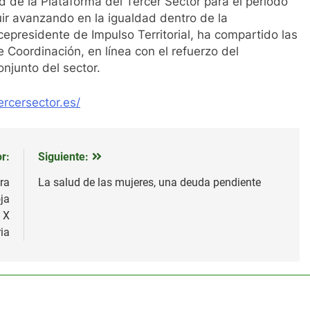
d de la Plataforma del Tercer Sector para el periodo
r avanzando en la igualdad dentro de la
icepresidente de Impulso Territorial, ha compartido las
Coordinación, en línea con el refuerzo del
onjunto del sector.
rcersector.es/
r:
Siguiente:
ra
La salud de las mujeres, una deuda pendiente
ja
 X
ia