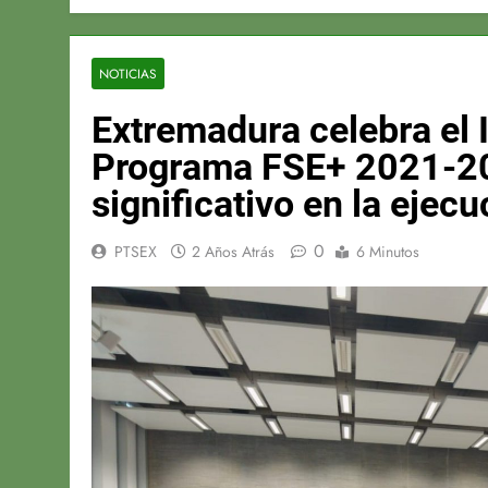
NOTICIAS
Extremadura celebra el 
Programa FSE+ 2021-20
significativo en la ejec
0
PTSEX
2 Años Atrás
6 Minutos