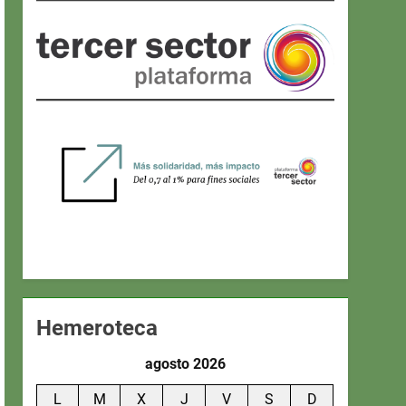
Hemeroteca
agosto 2026
L
M
X
J
V
S
D