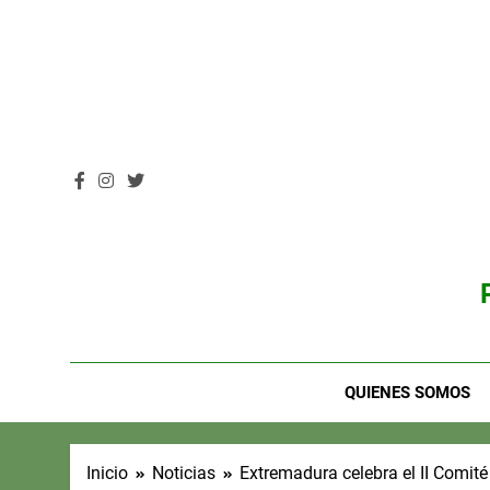
Saltar
al
contenido
QUIENES SOMOS
Inicio
Noticias
Extremadura celebra el II Comit