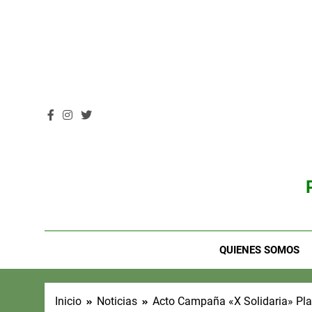
Saltar
al
contenido
QUIENES SOMOS
Inicio
Noticias
Acto Campaña «X Solidaria» Plas