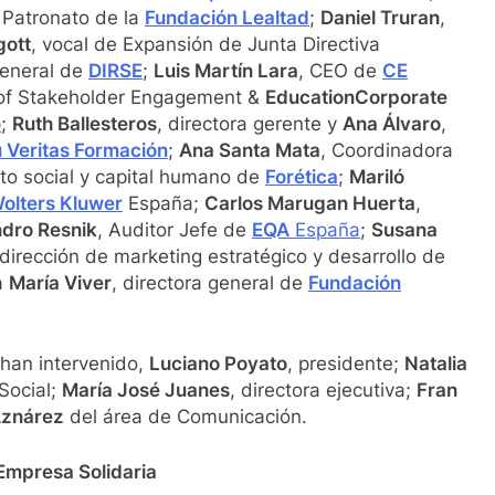
l Patronato de la
Fundación Lealtad
;
Daniel Truran
,
gott
, vocal de Expansión de Junta Directiva
general de
DIRSE
;
Luis Martín Lara
, CEO de
CE
a of Stakeholder Engagement &
EducationCorporate
p
;
Ruth Ballesteros
, directora gerente y
Ana Álvaro
,
 Veritas Formación
;
Ana Santa Mata
, Coordinadora
cto social y capital humano de
Forética
;
Mariló
olters Kluwer
España;
Carlos Marugan Huerta
,
ndro Resnik
, Auditor Jefe de
EQA
España
;
Susana
 dirección de marketing estratégico y desarrollo de
na
María Viver
, directora general de
Fundación
han intervenido,
Luciano Poyato
, presidente;
Natalia
Social;
María José Juanes
, directora ejecutiva;
Fran
Aznárez
del área de Comunicación.
o Empresa Solidaria