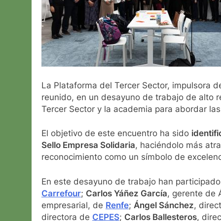
La Plataforma del Tercer Sector, impulsora de 
reunido, en un desayuno de trabajo de alto r
Tercer Sector y la academia para abordar la
El objetivo de este encuentro ha sido
identif
Sello Empresa Solidaria
, haciéndolo más atr
reconocimiento como un símbolo de excelenci
En este desayuno de trabajo han participad
Carrefour
;
Carlos Yáñez García
, gerente de 
empresarial, de
Renfe
;
Ángel Sánchez
, direc
directora de
CEPES
;
Carlos Ballesteros
, dire