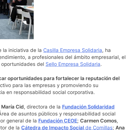
la iniciativa de la
Casilla Empresa Solidaria
, ha
endimiento, a profesionales del ámbito empresarial, el
s oportunidades del
Sello Empresa Solidaria
.
icar oportunidades para fortalecer la reputación del
activo para las empresas y promoviendo su
a en responsabilidad social corporativa.
o
María Cid
, directora de la
Fundación Solidaridad
Área de asuntos públicos y responsabilidad social
tor general de la
Fundación CEOE
;
Carmen Comos
,
ctor de la
Cátedra de Impacto Social
de Comillas
;
Ana