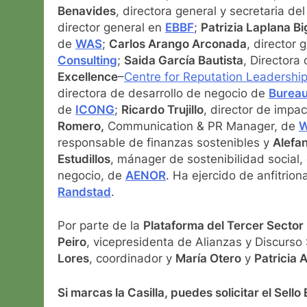
Benavides
, directora general y secretaria de
director general en
EBBF
;
Patrizia Laplana Bi
de
WAS
;
Carlos Arango Arconada
, director 
Consulting
;
Saida García Bautista
, Director
Excellence
–
Centre for Reputation Leadershi
directora de desarrollo de negocio de
Bureau
de
ICONG
;
Ricardo Trujillo
, director de impa
Romero,
Communication & PR Manager, de
W
responsable de finanzas sostenibles y
Alefa
Estudillos
, mánager de sostenibilidad social,
negocio, de
AENOR
. Ha ejercido de anfitrio
Randstad
.
Por parte de la
Plataforma del Tercer Sector
Peiro
, vicepresidenta de Alianzas y Discurso 
Lores
, coordinador y
María Otero
y
Patricia 
Si marcas la Casilla, puedes solicitar el Sell