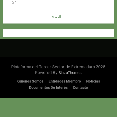
31
« Jul
Plataforma del Tercer Sector de Extremadura 2026.
Powered By
.
BlazeThemes
Quienes Somos
Entidades Miembro
Noticias
Documentos De Interés
Contacto